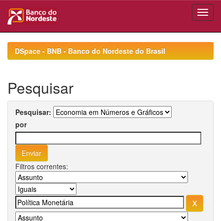
Skip
navigation
DSpace - BNB - Banco do Nordeste do Brasil
Pesquisar
Pesquisar:
por
Filtros correntes: