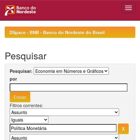
Skip
navigation
DSpace - BNB - Banco do Nordeste do Brasil
Pesquisar
Pesquisar:
por
Filtros correntes: