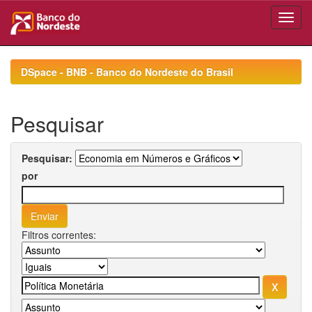
Skip
navigation
DSpace - BNB - Banco do Nordeste do Brasil
Pesquisar
Pesquisar:
por
Filtros correntes: