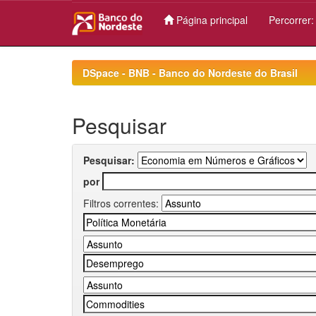
Página principal
Percorrer
Skip
navigation
DSpace - BNB - Banco do Nordeste do Brasil
Pesquisar
Pesquisar:
por
Filtros correntes: