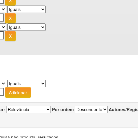
or:
Por ordem
Autores/Regi
quisa não produziu resultados.