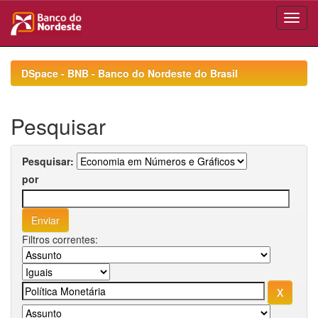
Skip
navigation
DSpace - BNB - Banco do Nordeste do Brasil
Pesquisar
Pesquisar:
por
Filtros correntes: