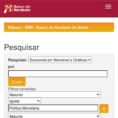
Skip
navigation
DSpace - BNB - Banco do Nordeste do Brasil
Pesquisar
Pesquisar:
por
Filtros correntes: