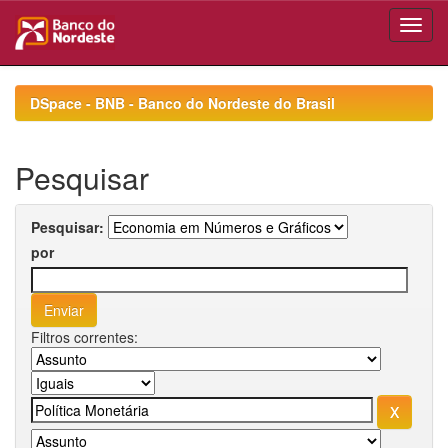
Skip
navigation
DSpace - BNB - Banco do Nordeste do Brasil
Pesquisar
Pesquisar:
por
Filtros correntes: