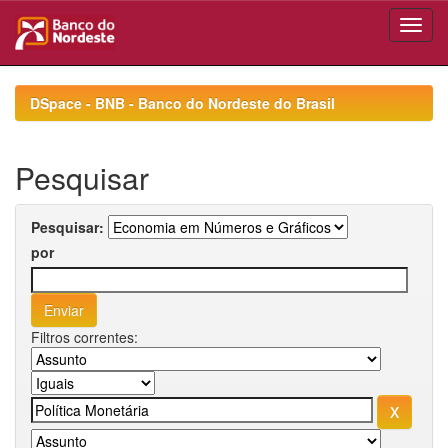
Skip
navigation
DSpace - BNB - Banco do Nordeste do Brasil
Pesquisar
Pesquisar:
por
Filtros correntes: