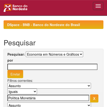
Skip
navigation
DSpace - BNB - Banco do Nordeste do Brasil
Pesquisar
Pesquisar:
por
Filtros correntes: