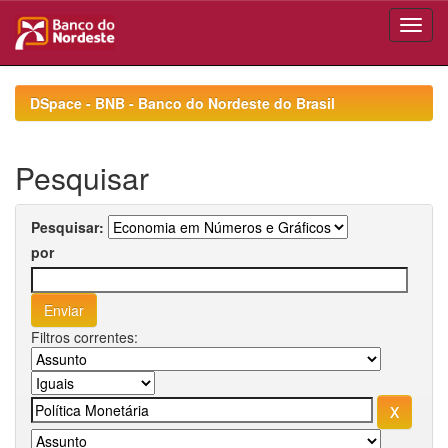
Skip
navigation
DSpace - BNB - Banco do Nordeste do Brasil
Pesquisar
Pesquisar:
por
Filtros correntes: