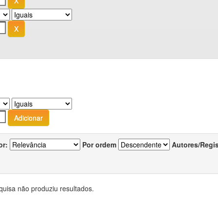
or:
Por ordem
Autores/Regi
quisa não produziu resultados.