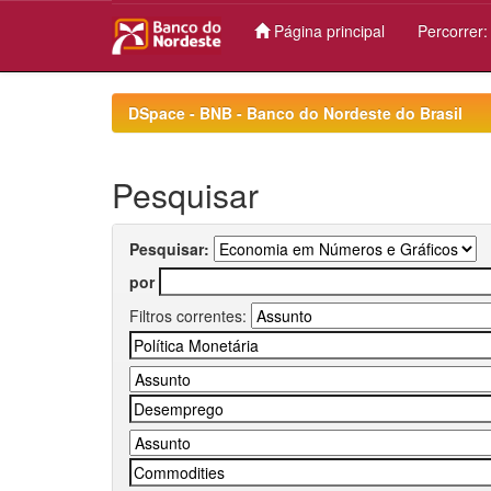
Página principal
Percorrer
Skip
navigation
DSpace - BNB - Banco do Nordeste do Brasil
Pesquisar
Pesquisar:
por
Filtros correntes: