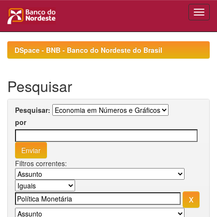
Skip
navigation
DSpace - BNB - Banco do Nordeste do Brasil
Pesquisar
Pesquisar:
por
Filtros correntes: