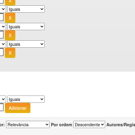
or:
Por ordem
Autores/Regi