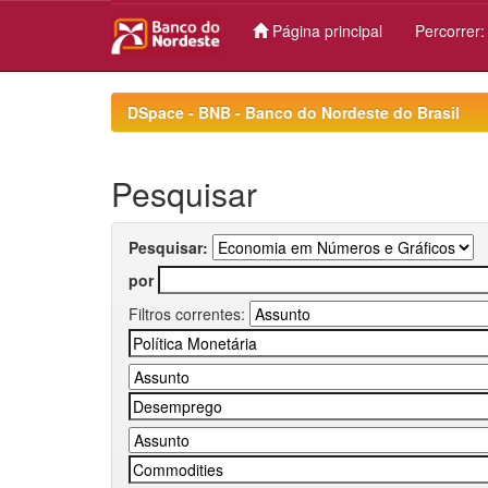
Página principal
Percorrer
Skip
navigation
DSpace - BNB - Banco do Nordeste do Brasil
Pesquisar
Pesquisar:
por
Filtros correntes: