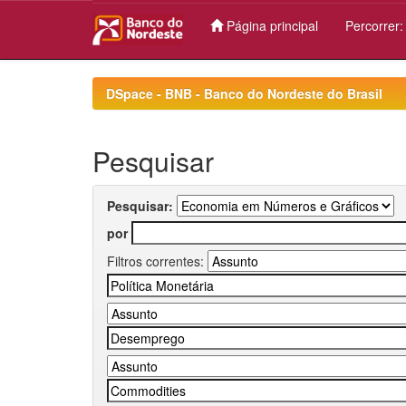
Página principal
Percorrer
Skip
navigation
DSpace - BNB - Banco do Nordeste do Brasil
Pesquisar
Pesquisar:
por
Filtros correntes: