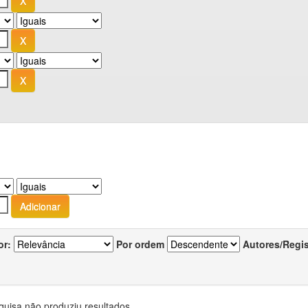
or:
Por ordem
Autores/Regi
quisa não produziu resultados.