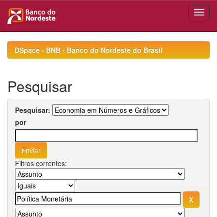
Skip
navigation
DSpace - BNB - Banco do Nordeste do Brasil
Pesquisar
Pesquisar:
por
Filtros correntes: