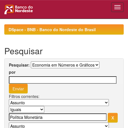
Skip
navigation
DSpace - BNB - Banco do Nordeste do Brasil
Pesquisar
Pesquisar:
por
Filtros correntes: