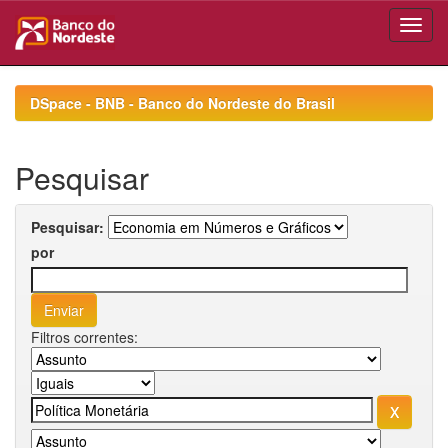
Skip
navigation
DSpace - BNB - Banco do Nordeste do Brasil
Pesquisar
Pesquisar:
por
Filtros correntes: