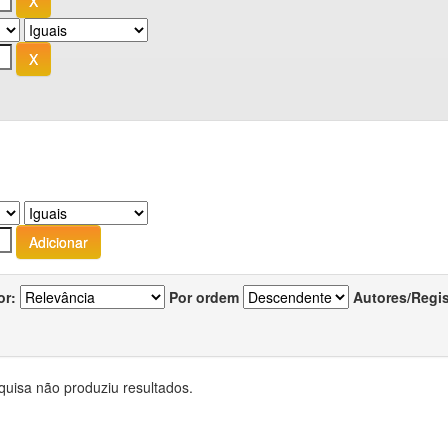
or:
Por ordem
Autores/Regi
quisa não produziu resultados.