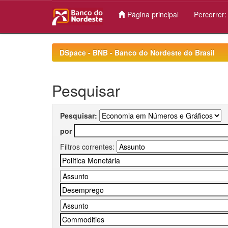
Página principal
Percorrer
Skip
navigation
DSpace - BNB - Banco do Nordeste do Brasil
Pesquisar
Pesquisar:
por
Filtros correntes: