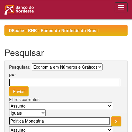
Skip
navigation
DSpace - BNB - Banco do Nordeste do Brasil
Pesquisar
Pesquisar:
por
Filtros correntes: