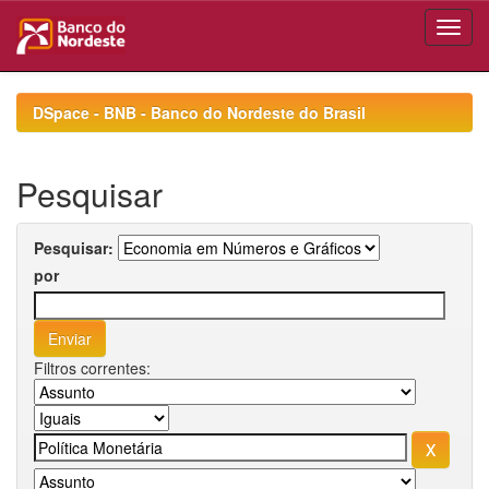
Skip
navigation
DSpace - BNB - Banco do Nordeste do Brasil
Pesquisar
Pesquisar:
por
Filtros correntes: