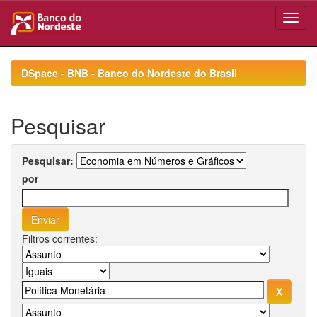
Skip
navigation
DSpace - BNB - Banco do Nordeste do Brasil
Pesquisar
Pesquisar:
por
Filtros correntes: