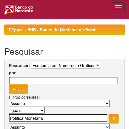
Skip
navigation
DSpace - BNB - Banco do Nordeste do Brasil
Pesquisar
Pesquisar:
por
Filtros correntes: