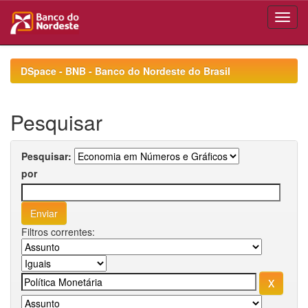
Skip
navigation
DSpace - BNB - Banco do Nordeste do Brasil
Pesquisar
Pesquisar:
por
Filtros correntes: