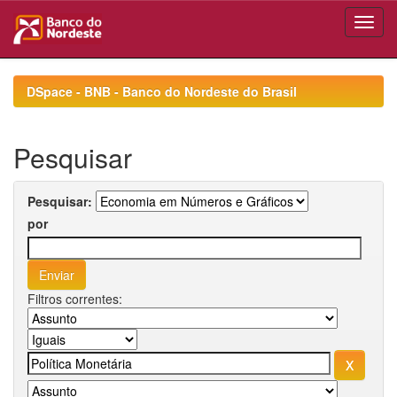
Skip
navigation
DSpace - BNB - Banco do Nordeste do Brasil
Pesquisar
Pesquisar:
por
Filtros correntes: