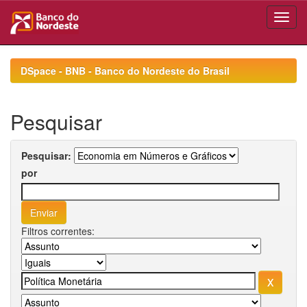
Skip
navigation
DSpace - BNB - Banco do Nordeste do Brasil
Pesquisar
Pesquisar:
por
Filtros correntes: