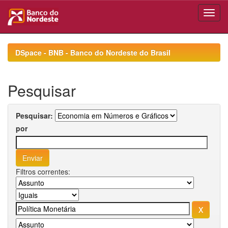
Skip
navigation
DSpace - BNB - Banco do Nordeste do Brasil
Pesquisar
Pesquisar:
por
Filtros correntes: