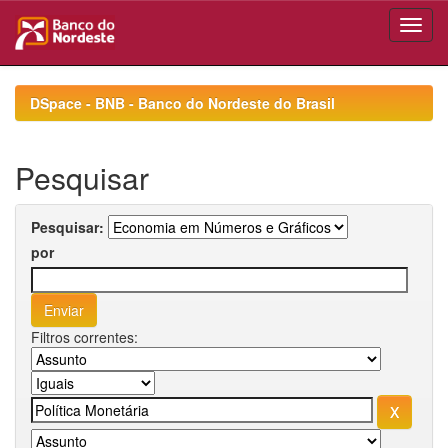
Skip
navigation
DSpace - BNB - Banco do Nordeste do Brasil
Pesquisar
Pesquisar:
por
Filtros correntes: