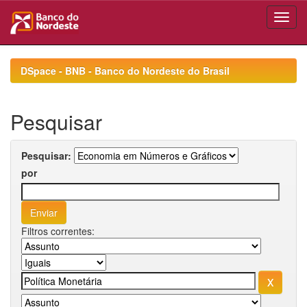
Skip
navigation
DSpace - BNB - Banco do Nordeste do Brasil
Pesquisar
Pesquisar:
por
Filtros correntes: