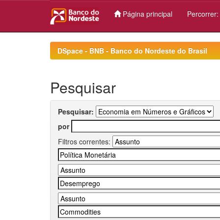
Página principal
Percorrer
Skip
navigation
DSpace - BNB - Banco do Nordeste do Brasil
Pesquisar
Pesquisar:
por
Filtros correntes: