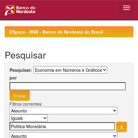
Skip
navigation
DSpace - BNB - Banco do Nordeste do Brasil
Pesquisar
Pesquisar:
por
Filtros correntes: