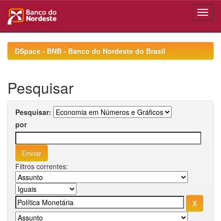
Skip
navigation
DSpace - BNB - Banco do Nordeste do Brasil
Pesquisar
Pesquisar:
por
Filtros correntes: