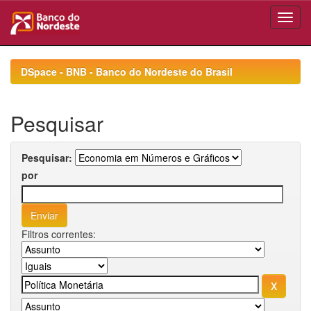
Skip
navigation
DSpace - BNB - Banco do Nordeste do Brasil
Pesquisar
Pesquisar:
por
Filtros correntes: