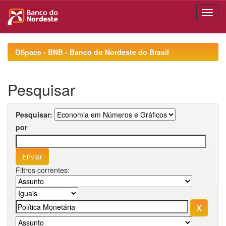
Skip
navigation
DSpace - BNB - Banco do Nordeste do Brasil
Pesquisar
Pesquisar:
por
Filtros correntes: