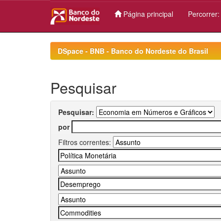
Página principal
Percorrer
Skip
navigation
DSpace - BNB - Banco do Nordeste do Brasil
Pesquisar
Pesquisar:
por
Filtros correntes: