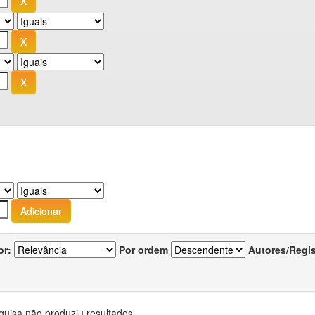
or:
Por ordem
Autores/Regi
quisa não produziu resultados.