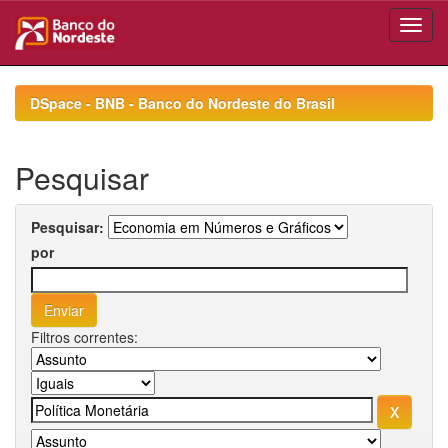
Skip
navigation
DSpace - BNB - Banco do Nordeste do Brasil
Pesquisar
Pesquisar:
por
Filtros correntes: