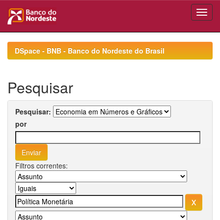
Skip
navigation
DSpace - BNB - Banco do Nordeste do Brasil
Pesquisar
Pesquisar:
por
Filtros correntes: