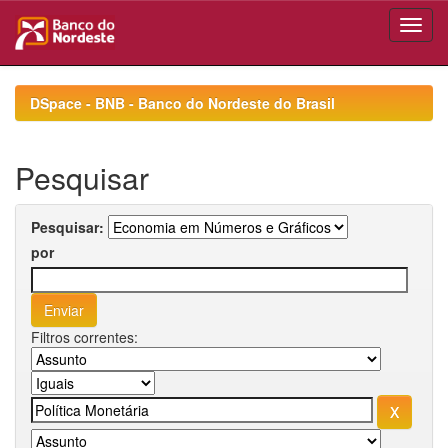
Skip
navigation
DSpace - BNB - Banco do Nordeste do Brasil
Pesquisar
Pesquisar:
por
Filtros correntes: