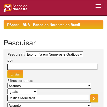
Skip
navigation
DSpace - BNB - Banco do Nordeste do Brasil
Pesquisar
Pesquisar:
por
Filtros correntes: