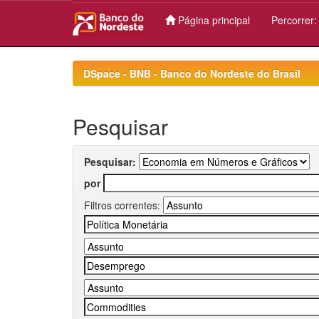
Página principal
Percorrer
Skip
navigation
DSpace - BNB - Banco do Nordeste do Brasil
Pesquisar
Pesquisar:
por
Filtros correntes: