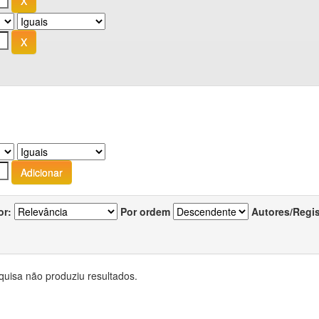
or:
Por ordem
Autores/Regi
quisa não produziu resultados.