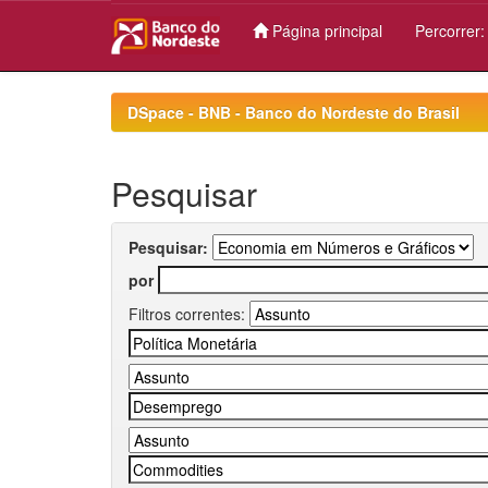
Página principal
Percorrer
Skip
navigation
DSpace - BNB - Banco do Nordeste do Brasil
Pesquisar
Pesquisar:
por
Filtros correntes: