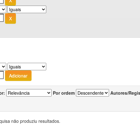
or:
Por ordem
Autores/Regi
quisa não produziu resultados.