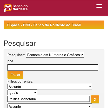
Skip
navigation
DSpace - BNB - Banco do Nordeste do Brasil
Pesquisar
Pesquisar:
por
Filtros correntes: