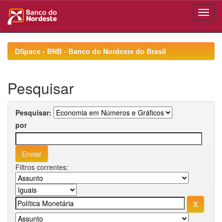
Skip
navigation
DSpace - BNB - Banco do Nordeste do Brasil
Pesquisar
Pesquisar:
por
Filtros correntes: