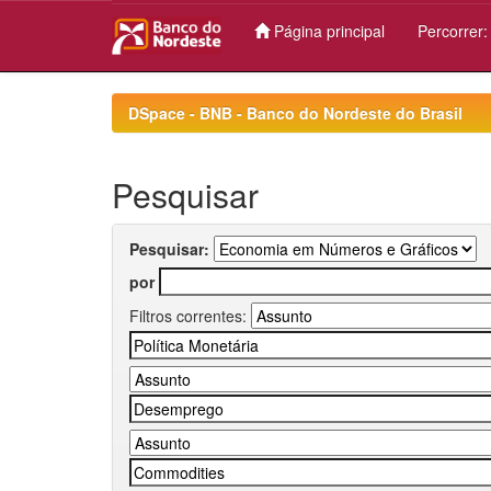
Página principal
Percorrer
Skip
navigation
DSpace - BNB - Banco do Nordeste do Brasil
Pesquisar
Pesquisar:
por
Filtros correntes: