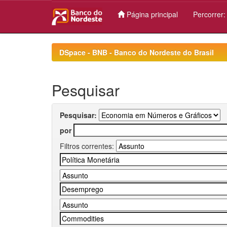
Página principal
Percorrer
Skip
navigation
DSpace - BNB - Banco do Nordeste do Brasil
Pesquisar
Pesquisar:
por
Filtros correntes: