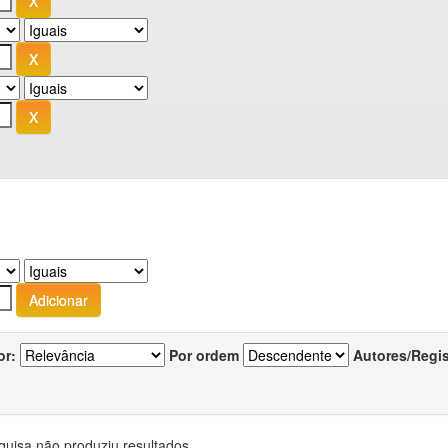
or:
Por ordem
Autores/Regi
quisa não produziu resultados.