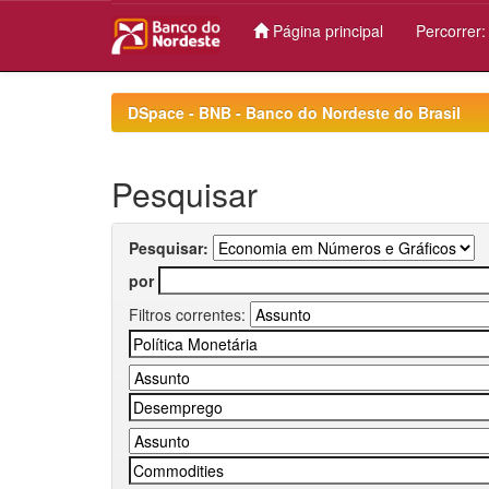
Página principal
Percorrer
Skip
navigation
DSpace - BNB - Banco do Nordeste do Brasil
Pesquisar
Pesquisar:
por
Filtros correntes: