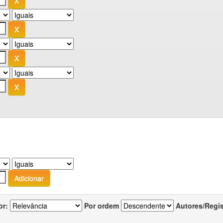
or:
Por ordem
Autores/Regi