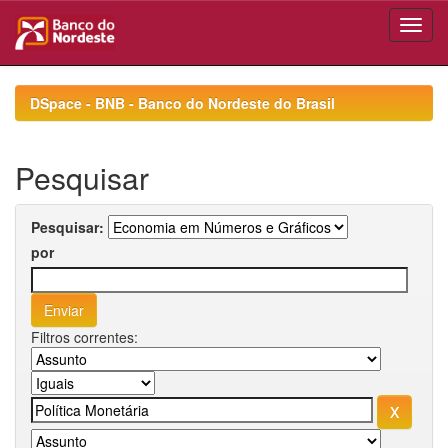
Skip
navigation
DSpace - BNB - Banco do Nordeste do Brasil
Pesquisar
Pesquisar:
por
Filtros correntes: