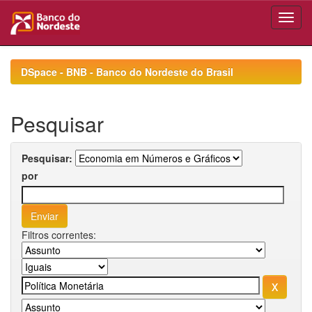
Skip
navigation
DSpace - BNB - Banco do Nordeste do Brasil
Pesquisar
Pesquisar:
por
Filtros correntes: