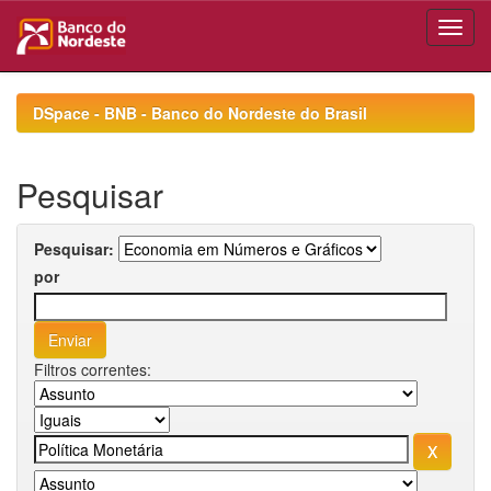
Skip
navigation
DSpace - BNB - Banco do Nordeste do Brasil
Pesquisar
Pesquisar:
por
Filtros correntes: