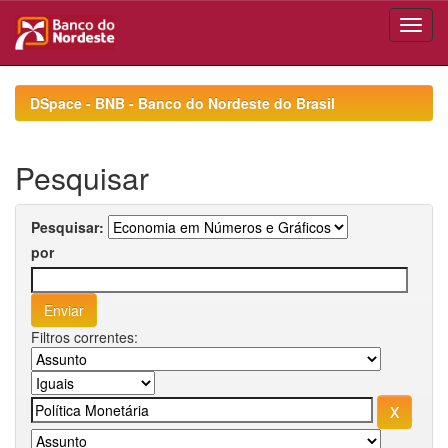
Skip
navigation
DSpace - BNB - Banco do Nordeste do Brasil
Pesquisar
Pesquisar:
por
Filtros correntes: