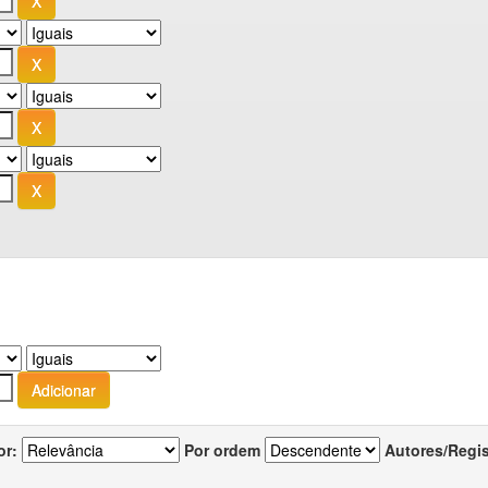
or:
Por ordem
Autores/Regi