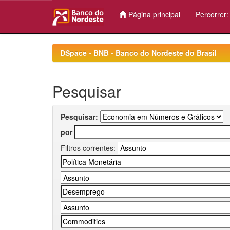
Página principal
Percorrer
Skip
navigation
DSpace - BNB - Banco do Nordeste do Brasil
Pesquisar
Pesquisar:
por
Filtros correntes: